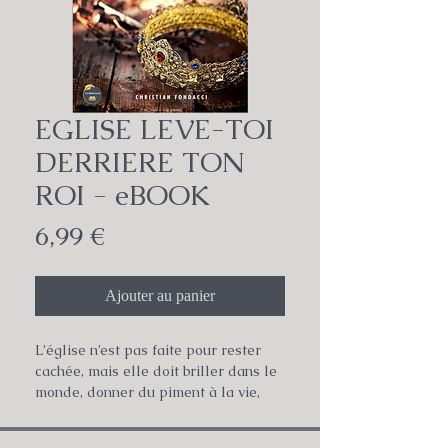
EGLISE LEVE-TOI
DERRIERE TON
ROI - eBOOK
Prix
6,99 €
Ajouter au panier
L’église n’est pas faite pour rester
cachée, mais elle doit briller dans le
monde, donner du piment à la vie,
selon ce que nous a enseigné Jésus
en Matthieu 5.13 à 16. Quel défi !