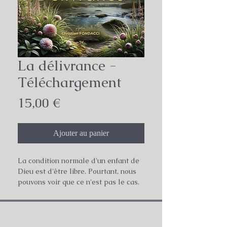
La délivrance -
Téléchargement
Prix
15,00 €
Ajouter au panier
La condition normale d'un enfant de
Dieu est d'être libre. Pourtant, nous
pouvons voir que ce n'est pas le cas.
Combien de chrétiens blessés
intérieurement avons nous dans nos
CONTACT :
églises, enfermés dans l’enfer de la
crainte, du rejet, de la dépression ou