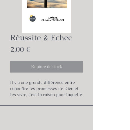
Réussite & Echec
Prix
2,00 €
Rupture de stock
Il y a une grande différence entre
connaître les promesses de Dieu et
les vivre, c’est la raison pour laquelle
chacun de nous avons connu l’échec
dans notre vie, mais sommes-nous
CONTACT :
obligés d’en subir les conséquences ?
L’échec est un ennemi sournois, qui
CFM édition
cohabite avec l’anti foi, se faisant
15 boulevard de Strasbourg