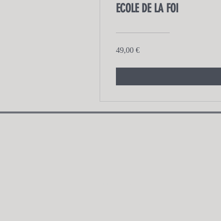
ECOLE DE LA FOI
49,00 €
CONTACT :
CFM édition
15 boulevard de Strasbourg
83000 Toulon
cfm.librairie@gmail.com
04.94.89.73.60