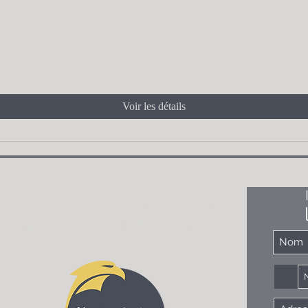
Voir les détails
Découvrir le ministère
de
l'
Apôtre Christian FONDACCI
sur