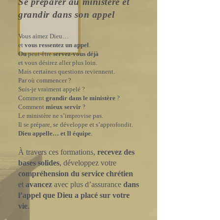
Se préparer au ministère et
grandir dans son appel
Vous aimez Dieu…
et
vous ressentez un appel
.
Ou
peut-être
servez-vous déjà
et vous désirez aller plus loin.
Mais certaines questions reviennent.
Par où commencer ?
Suis-je vraiment appelé ?
Comment
grandir dans le ministère
?
Comment
mieux servir
?
Le ministère ne s’improvise pas.
Il se prépare, se développe et s’approfondit.
Dieu appelle… et Il équipe
.
À travers ces formations,
recevez des
bases solides
, développez votre
compréhension du service chrétien
et
avancez
avec plus d’assurance
dans
l’appel que Dieu a placé sur votre
vie
.