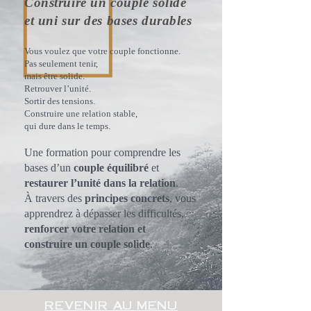
Construire un couple solide
et uni sur des bases durables
Vous voulez que votre couple fonctionne.
Pas seulement tenir,
mais être solide.
Retrouver l’unité.
Sortir des tensions.
Construire une relation stable,
qui dure dans le temps.
Une formation pour comprendre les
bases d’un
couple équilibré
et
restaurer l’unité dans la relation
.
À travers des
principes concrets
, vous
apprendrez à dépasser les difficultés,
renforcer votre relation et
construire un couple solide
.
REVENIR AU MENU