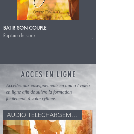
BATIR SON COUPLE
BATIR SON COUPL
Rupture de stock
Prix
5,99 €
ACCES EN LIGNE
Accédez aux enseignements en audio / vidéo
en ligne afin de suivre la formation
facilement, à votre rythme.
AUDIO TELECHARGEMENT