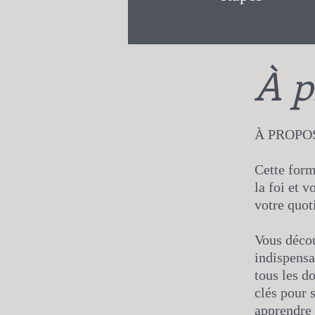
À p
À PROPOS
Cette form
la foi et 
votre quot
Vous décou
indispensa
tous les d
clés pour 
apprendre 