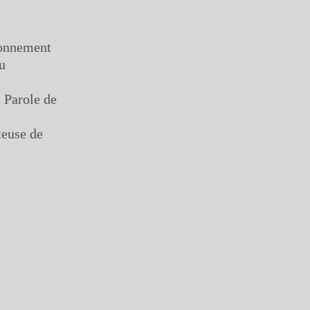
ionnement
u
 Parole de
teuse de