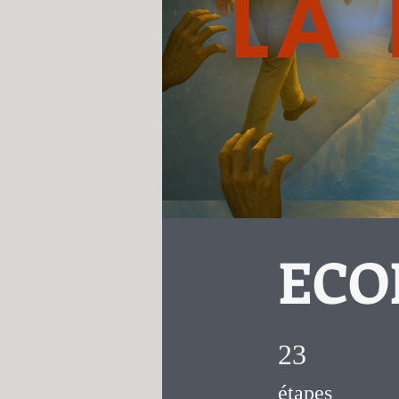
ECOL
23 étapes
23
étapes