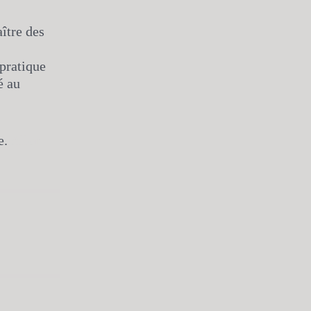
ître des
pratique
é au
e.
Aller