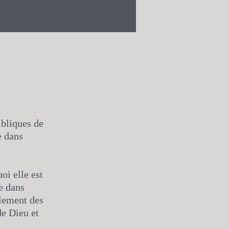
ibliques de
e dans
oi elle est
e dans
alement des
de Dieu et