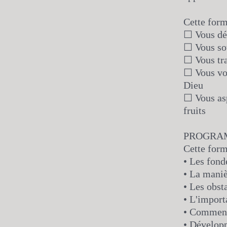
Cette form
☐ Vous dés
☐ Vous so
☐ Vous tra
☐ Vous vou
Dieu
☐ Vous asp
fruits
PROGRA
Cette for
• Les fond
• La maniè
• Les obst
• L'import
• Comment 
• Développ