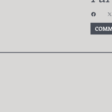
COMM
CONTACT :
CFM édition
15 boulevard de Strasbourg
83000 Toulon
cfm.librairie@gmail.com
04.94.89.73.60