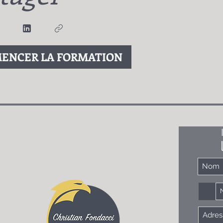
ENCER LA FORMATION
Découvrir le ministère
de
l'
Apôtre Christian FONDACCI
sur