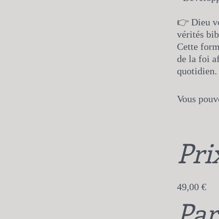
👉 Dieu vo
vérités bib
Cette form
de la foi 
quotidien.
Vous pouve
sur l'appli
Pri
49,00 €
Par